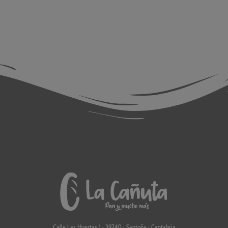
Calle Las Huertas 1 · 39740 · Santoña · Cantabria