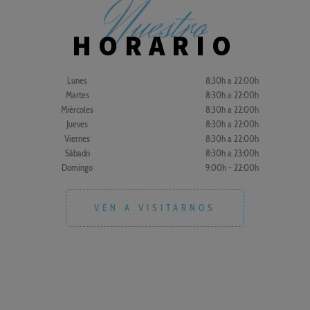
Nuestro
HORARIO
Lunes
8:30h a 22:00h
Martes
8:30h a 22:00h
Miércoles
8:30h a 22:00h
Jueves
8:30h a 22:00h
Viernes
8:30h a 22:00h
Sábado
8:30h a 23:00h
Domingo
9:00h - 22:00h
VEN A VISITARNOS