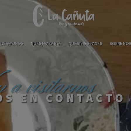
L DESAYUNOS
NUESTRA CARTA
NUESTROS PANES
SOBRE NO
 a visitarnos
OS EN CONTACTO